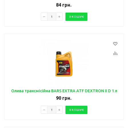
84
грн.
В КОШИК
Олива трансмісійна BARS EXTRA ATF DEXTRON II D 1 л
90
грн.
В КОШИК