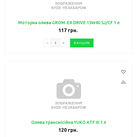
Моторна олива GROM-EX DRIVE 15W40 SJ/CF 1 л
117
грн.
В КОШИК
Олива трансмісійна YUKO ATF III 1 л
120
грн.