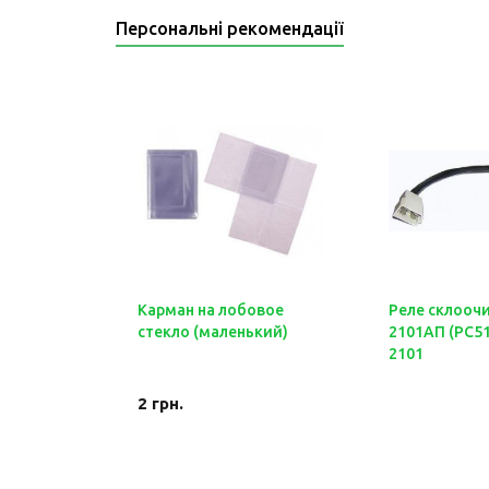
Персональні рекомендації
Карман на лобовое
Реле склооч
стекло (маленький)
2101АП (PC51
2101
2
грн.