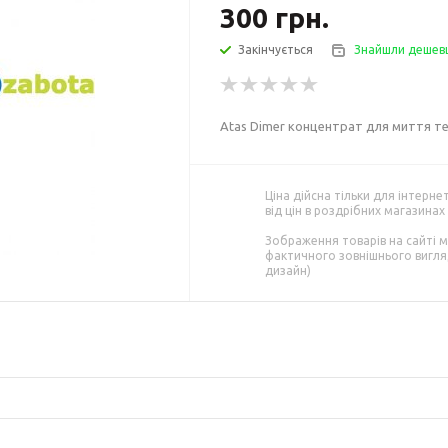
300
грн.
Закінчується
Знайшли дешев
Atas Dimer концентрат для миття те
Ціна дійсна тільки для інтерне
від цін в роздрібних магазинах
Зображення товарів на сайті м
фактичного зовнішнього вигляд
дизайн)