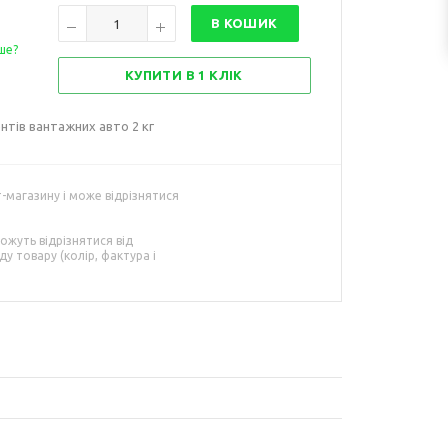
В КОШИК
ше?
КУПИТИ В 1 КЛІК
нтів вантажних авто 2 кг
т-магазину і може відрізнятися
ожуть відрізнятися від
у товару (колір, фактура і