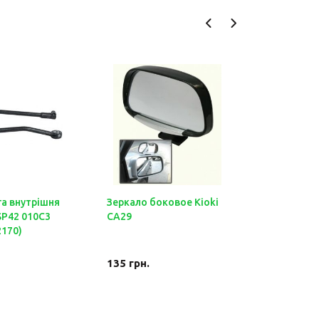
га внутрішня
Зеркало боковое Kioki
Свічки з
SP42 010C3
CA29
NGK V-Li
2170)
(BCPR6E) (
Nissan, M
135
грн.
83
грн.