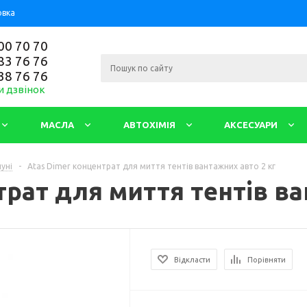
овка
00 70 70
83 76 76
38 76 76
и дзвінок
МАСЛА
АВТОХІМІЯ
АКСЕСУАРИ
уні
-
Atas Dimer концентрат для миття тентів вантажних авто 2 кг
трат для миття тентів ва
Відкласти
Порівняти