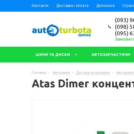
Контакти
Доставка і оплата
Допомога
Страх
(093) 9
(098) 5
(095) 6
Замовит
ШИНИ ТА ДИСКИ
АВТОЗАПЧАСТИНИ
Головна
-
Автохімія
-
Догляд за кузовом
-
Автошамп
Atas Dimer концен