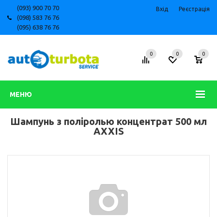
(093) 900 70 70
Вхід
Реєстрація
(098) 583 76 76
(095) 638 76 76
0
0
0
МЕНЮ
Шампунь з поліролью концентрат 500 мл
AXXIS