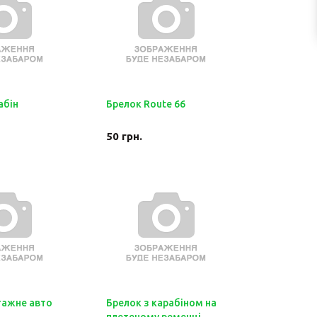
абін
Брелок Route 66
50
грн.
тажне авто
Брелок з карабіном на