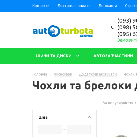
Контакти
Доставка і оплата
Допомога
Страх
(093) 9
(098) 5
(095) 6
Замовит
ШИНИ ТА ДИСКИ
АВТОЗАПЧАСТИНИ
Головна
-
Аксесуари
-
Додаткові аксесуари
-
Чохли 
Чохли та брелоки 
За популярністю
Ціна