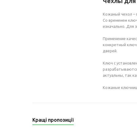
Чехлы для
Кожаный чехол – 
Со временем ключ
изначально. Для
Применение качес
конкретный ключ 
дверей.
Ключ с установле
разрабатываются 
актуальны, так к
Кожаные ключницы
Кращі пропозиції