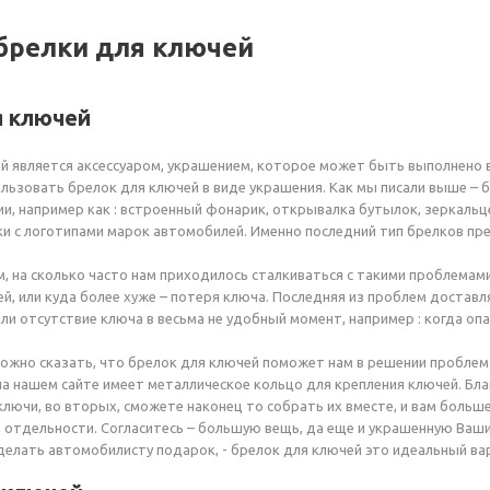
брелки для ключей
я ключей
й является аксессуаром, украшением, которое может быть выполнено 
льзовать брелок для ключей в виде украшения. Как мы писали выше –
и, например как : встроенный фонарик, открывалка бутылок, зеркальц
и с логотипами марок автомобилей. Именно последний тип брелков пре
, на сколько часто нам приходилось сталкиваться с такими проблемами
й, или куда более хуже – потеря ключа. Последняя из проблем доставл
ли отсутствие ключа в весьма не удобный момент, например : когда оп
ожно сказать, что брелок для ключей поможет нам в решении пробле
а нашем сайте имеет металлическое кольцо для крепления ключей. Бла
ключи, во вторых, сможете наконец то собрать их вместе, и вам больш
о отдельности. Согласитесь – большую вещь, да еще и украшенную Ва
делать автомобилисту подарок, - брелок для ключей это идеальный ва