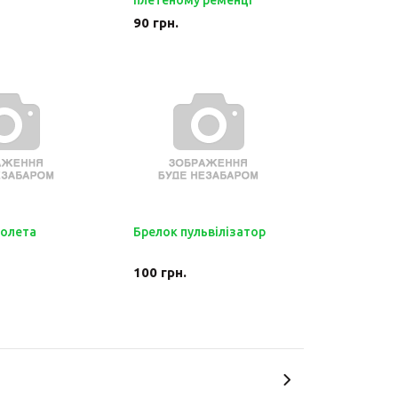
плетеному ременці
90
грн.
толета
Брелок пульвілізатор
100
грн.