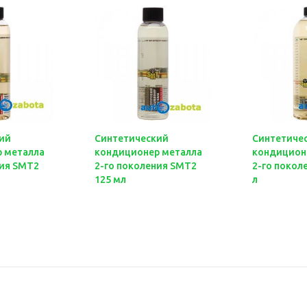
ий
Синтетический
Синтетиче
 металла
кондиционер металла
кондицион
ния SMT2
2-го поколения SMT2
2-го покол
125 мл
л