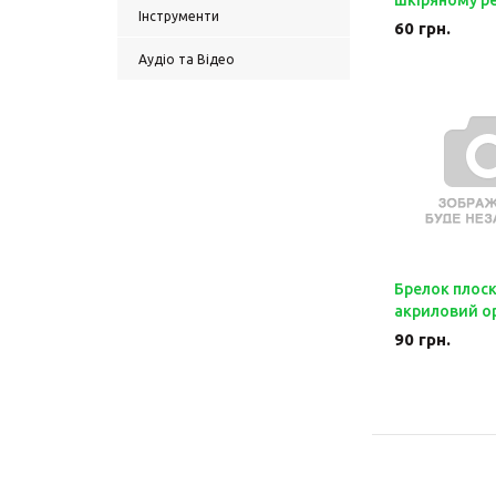
шкіряному р
Інструменти
60
грн.
Аудіо та Відео
Брелок плос
акриловий о
90
грн.