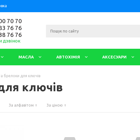
овка
00 70 70
83 76 76
38 76 76
и дзвінок
МАСЛА
АВТОХІМІЯ
АКСЕСУАРИ
та брелоки для ключів
для ключів
За алфавітом
За ціною