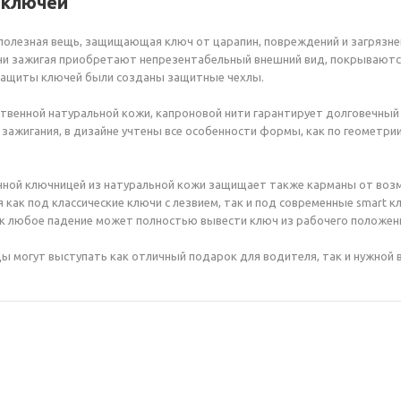
 ключей
полезная вещь, защищающая ключ от царапин, повреждений и загрязне
и зажигая приобретают непрезентабельный внешний вид, покрываются
 защиты ключей были созданы защитные чехлы.
твенной натуральной кожи, капроновой нити гарантирует долговечный
зажигания, в дизайне учтены все особенности формы, как по геометрии
нной ключницей из натуральной кожи защищает также карманы от воз
как под классические ключи с лезвием, так и под современные smart 
ак любое падение может полностью вывести ключ из рабочего положен
 могут выступать как отличный подарок для водителя, так и нужной 