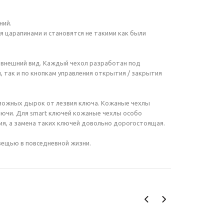
ний.
 царапинами и становятся не такими как были
 внешний вид. Каждый чехол разработан под
, так и по кнопкам управления открытия / закрытия
можных дырок от лезвия ключа. Кожаные чехлы
ключи. Для smart ключей кожаные чехлы особо
ия, а замена таких ключей довольно дорогостоящая.
вещью в повседневной жизни.