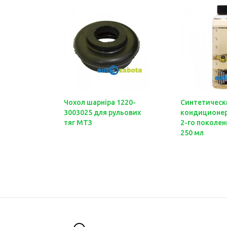
Чохол шарніра 1220-
Синтетическ
3003025 для рульових
кондиционер
тяг МТЗ
2-го поколе
250 мл