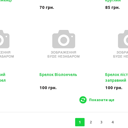
еменці
круглий
70
грн.
85
грн.
кий
Брелок Віолончель
Брелок піс
рел
заправний
100
грн.
100
грн.
Показати ще
1
2
3
4