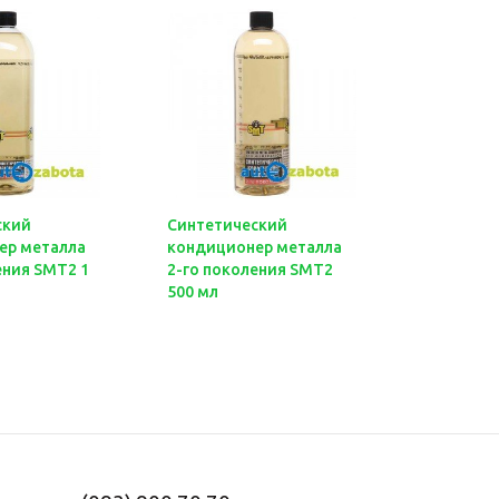
ский
Синтетический
Синтетич
ер металла
кондиционер металла
кондицио
ения SMT2 1
2-го поколения SMT2
2-го пок
500 мл
л