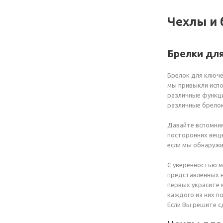
Чехлы и 
Брелки дл
Брелок для ключе
мы привыкли испо
различные функци
различные брелок
Давайте вспомним
посторонних веще
если мы обнаружи
С уверенностью м
представленных н
первых украсите 
каждого из них п
Если Вы решите с