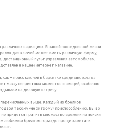
в различных вариациях. В нашей повседневной жизни
 брелок для ключей может иметь различную форму,
е, дистанционный пульт управления автомобилем,
дставлен в нашем интернет магазине.
, как – поиск ключей в барсетке среди множества
яет массу неприятных моментов и эмоций, особенно
аздываем на деловую встречу.
м перечисленных выше. Каждый из брелков
годаря такому «не хитрому» приспособлению, Вы во
е не придется тратить множество времени на поиски
шим любимым брелком гораздо проще заметить.
риант.