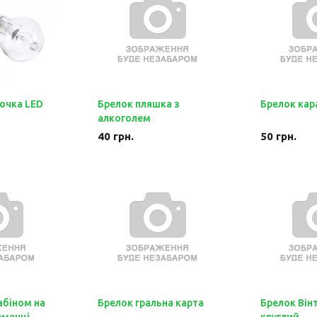
очка LED
Брелок пляшка з
Брелок кар
алкоголем
40
грн.
50
грн.
абіном на
Брелок гральна карта
Брелок Він