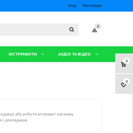
Вхід
Реєстрація
0
ІНСТРУМЕНТИ
АУДІО ТА ВІДЕО
0
0
одукції або роботи інтеренет магазину.
е і докладніше.