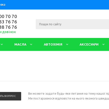
овка
00 70 70
83 76 76
38 76 76
и дзвінок
МАСЛА
АВТОХІМІЯ
АКСЕСУАРИ
Ви можете задати будь-яке питання на тему нашої пр
АТЬ ВОПРОС
Ми постараємося відповісти на нього якомога швидш