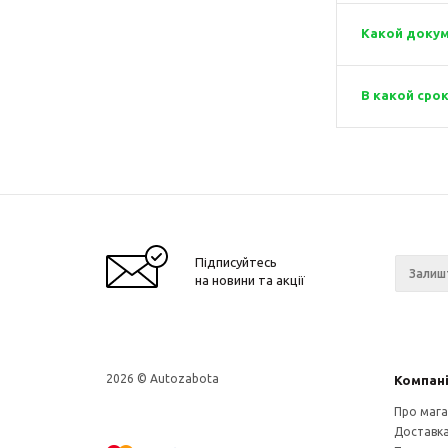
Какой докум
В какой сро
Підписуйтесь
на новини та акції
2026 © Autozabota
Компан
Про мага
Доставка