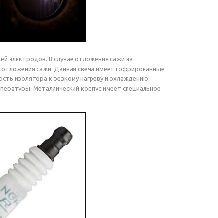
й электродов. В случае отложения сажи на
т отложения сажи. Данная свеча имеет гофрированные
ость изолятора к резкому нагреву и охлаждению
мпературы. Металлический корпус имеет специальное