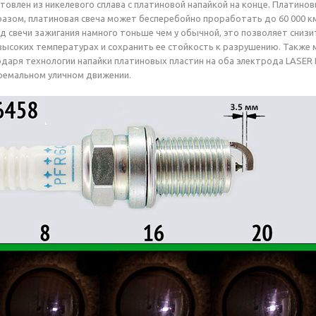
товлен из никелевого сплава с платиновой напайкой на конце. Платин
образом, платиновая свеча может бесперебойно проработать до 60 000 
од свечи зажигания намного тоньше чем у обычной, это позволяет сниз
высоких температурах и сохранить ее стойкость к разрушению. Также 
годаря технологии напайки платиновых пластин на оба электрода LAS
ремальном уличном движении.