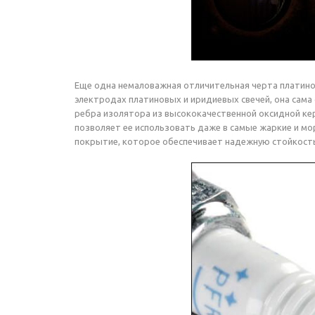
Еще одна немаловажная отличительная черта платино
электродах платиновых и иридиевых свечей, она сама
ребра изолятора из высококачественной оксидной ке
позволяет ее использовать даже в самые жаркие и мо
покрытие, которое обеспечивает надежную стойкость