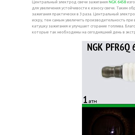
Центральный электрод свечи зажигания
NGK 6458
изго
для увеличения устойчивости к износу свечи. Таким 
зажигания практически в 3 раза. Центральный электр
искру, тем самым увеличить производительность при 
катушку зажигания и улучшает сгорание топлива. Бла
которые так необходимы на сегодняшний день в экст