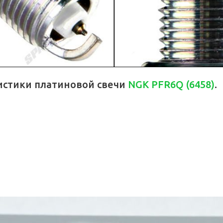
истики платиновой свечи
NGK PFR6Q (6458)
.