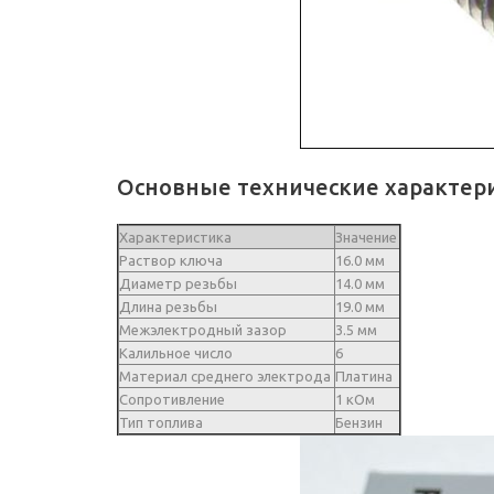
Основные технические характер
Характеристика
Значение
Раствор ключа
16.0 мм
Диаметр резьбы
14.0 мм
Длина резьбы
19.0 мм
Межэлектродный зазор
3.5 мм
Калильное число
6
Материал среднего электрода
Платина
Сопротивление
1 кОм
Тип топлива
Бензин