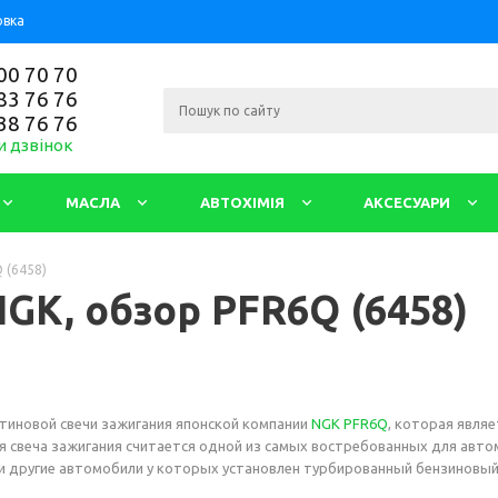
овка
00 70 70
83 76 76
38 76 76
и дзвінок
МАСЛА
АВТОХІМІЯ
АКСЕСУАРИ
 (6458)
GK, обзор PFR6Q (6458)
тиновой свечи зажигания японской компании
NGK PFR6Q
, которая явля
 свеча зажигания считается одной из самых востребованных для авто
a и другие автомобили у которых установлен турбированный бензиновый 