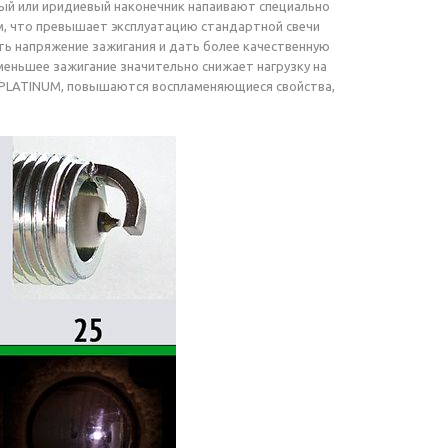
овый или иридиевый наконечник напаивают специально
км, что превышает эксплуатацию стандартной свечи
ить напряжение зажигания и дать более качественную
меньшее зажигание значительно снижает нагрузку на
ER PLATINUM, повышаются воспламеняющиеся свойства,