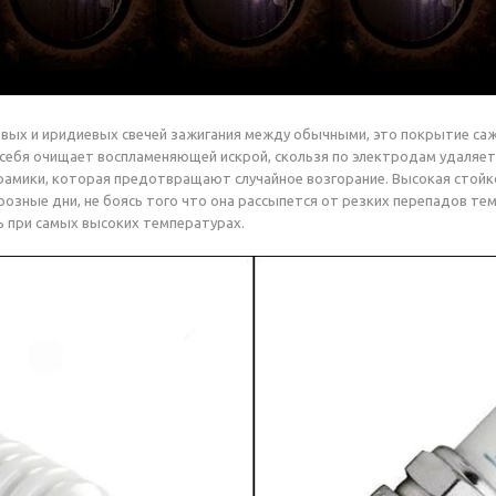
вых и иридиевых свечей зажигания между обычными, это покрытие саже
 себя очищает воспламеняющей искрой, скользя по электродам удаляе
рамики, которая предотвращают случайное возгорание. Высокая стойк
розные дни, не боясь того что она рассыпется от резких перепадов те
 при самых высоких температурах.