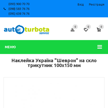
(093) 900 70 70
Вхід
Реєстрація
(098) 583 76 76
(095) 638 76 76
0
0
0
МЕНЮ
Наклейка Україна "Шеврон" на скло
трикутник 100х150 мм