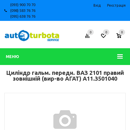
(093) 900 70 70
Вхід
Реєстрація
(098) 583 76 76
(095) 638 76 76
0
0
0
МЕНЮ
Циліндр гальм. передн. ВАЗ 2101 правий
зовнішній (вир-во АГАТ) А11.3501040