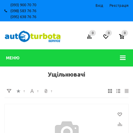
(093) 900 70 70
Вхід
Реєстрація
(098) 583 76 76
(095) 638 76 76
0
0
0
МЕНЮ
Ущільнювачі