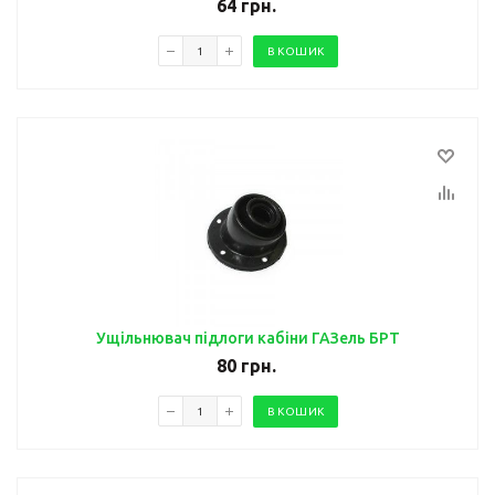
64
грн.
В КОШИК
Ущільнювач підлоги кабіни ГАЗель БРТ
80
грн.
В КОШИК