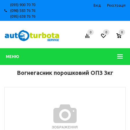
(093) 900 70 70
Вхід
Реєстрація
(098) 583 76 76
(095) 638 76 76
0
0
0
МЕНЮ
Вогнегасник порошковий ОП3 3кг